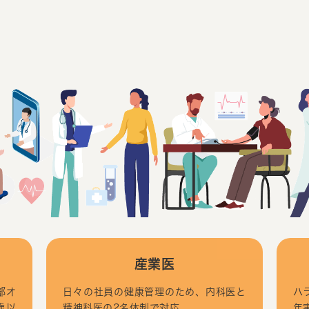
産業医
部オ
日々の社員の健康管理のため、内科医と
ハ
歳以
精神科医の2名体制で対応。
年