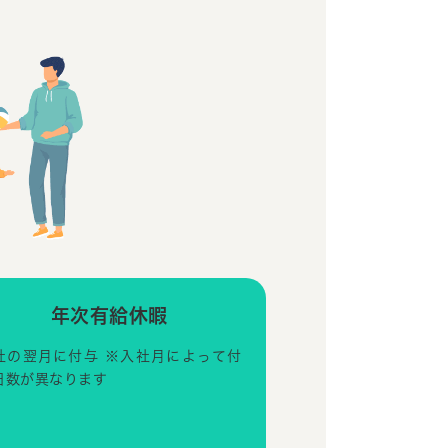
年次有給休暇
社の翌月に付与 ※入社月によって付
日数が異なります